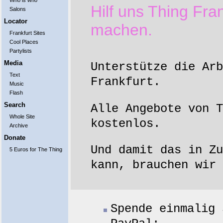
Who is who
Hilf uns Thing Fra
Salons
Locator
machen.
Frankfurt Sites
Cool Places
Partylists
Media
Unterstütze die Arb
Text
Frankfurt.
Music
Flash
Search
Alle Angebote von T
Whole Site
kostenlos.
Archive
Donate
Und damit das in Zu
5 Euros for The Thing
kann, brauchen wir 
Spende einmalig 