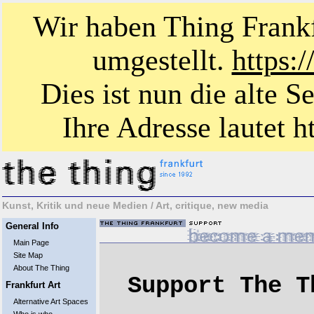
Wir haben Thing Frankf
umgestellt.
https:
Dies ist nun die alte S
Ihre Adresse lautet ht
Kunst, Kritik und neue Medien / Art, critique, new media
General Info
Main Page
Site Map
About The Thing
Support The T
Frankfurt Art
Alternative Art Spaces