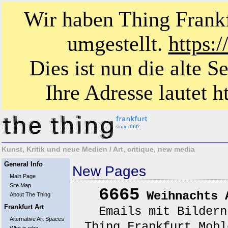
Wir haben Thing Frankf
umgestellt.
https:
Dies ist nun die alte S
Ihre Adresse lautet ht
Kunst, Kritik und neue Medien / Art, critique, new media
General Info
New Pages
Main Page
Site Map
6665
Weihnachts 
About The Thing
Frankfurt Art
Emails mit Bildern 
Alternative Art Spaces
Thing Frankfurt Mobl