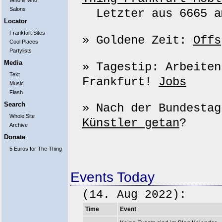
Who is who
Salons
Letzter aus 6665 am
Locator
Frankfurt Sites
» Goldene Zeit:
Offs
Cool Places
Partylists
Media
» Tagestip: Arbeiten
Text
Frankfurt!
Jobs
Music
Flash
Search
» Nach der Bundesta
Whole Site
Künstler getan
?
Archive
Donate
5 Euros for The Thing
Events Today
(14. Aug 2022):
Time
Event