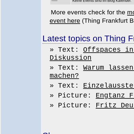
-----
Keine Events sind im Blog Kalender.
More events check for the
mo
event here
(Thing Frankfurt B
Latest topics on Thing F
» Text:
Offspaces in
Diskussion
» Text:
Warum lassen
machen?
» Text:
Einzelausste
» Picture:
Engtanz F
» Picture:
Fritz Deu