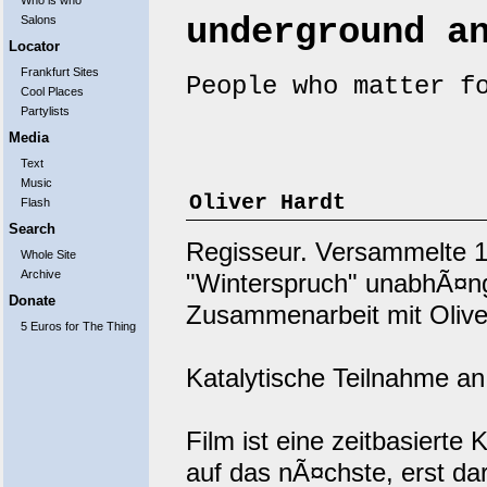
Who is who
underground a
Salons
Locator
Frankfurt Sites
People who matter f
Cool Places
Partylists
Media
Text
Music
Oliver Hardt
Flash
Search
Regisseur. Versammelte 1
Whole Site
Archive
"Winterspruch" unabhÃ¤ng
Donate
Zusammenarbeit mit Olive
5 Euros for The Thing
Katalytische Teilnahme an
Film ist eine zeitbasierte 
auf das nÃ¤chste, erst da