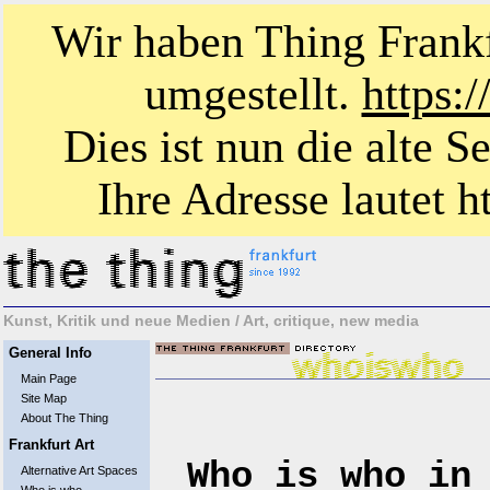
Wir haben Thing Frankf
umgestellt.
https:
Dies ist nun die alte S
Ihre Adresse lautet ht
Kunst, Kritik und neue Medien / Art, critique, new media
General Info
Main Page
Site Map
About The Thing
Frankfurt Art
Who is who in
Alternative Art Spaces