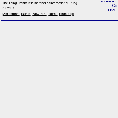
Become a me
The Thing Frankfurt is member of international Thing
Get
Network:
Find 
[
Amsterdam
] [
Berlin
] [
New York
] [
Rome
] [
Hamburg
]