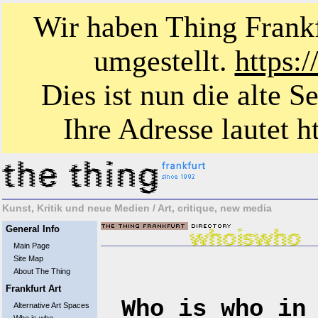
Wir haben Thing Frankf
umgestellt.
https:
Dies ist nun die alte S
Ihre Adresse lautet ht
Kunst, Kritik und neue Medien / Art, critique, new media
General Info
Main Page
Site Map
About The Thing
Frankfurt Art
Who is who in
Alternative Art Spaces