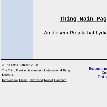
Thing Main Pag
An diesem Projekt hat Lydia
© The Thing Frankfurt 2010
Become a me
The Thing Frankfurt is member of international Thing
Get
Network:
Find 
[
Amsterdam
] [
Berlin
] [
New York
] [
Rome
] [
Hamburg
]