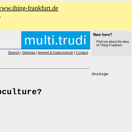
www.thing-frankfurt.de
.
New here?
Find out about the idea
of Thing Frankfurt
Search
|
Sitemap
|
Imprint & Datenschutz
|
Contact
Anzeige
bculture?