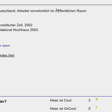
Deutschland. Arbeitet vornehmlich im Ã¶ffentlichen Raum.
rankfurter Zeil. 2002
r National Hochhaus 2003
ic space.
index.htm
Heier ist Cool:
2
ier?
Heier ist UnCool:
0