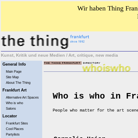
Wir haben Thing Frank
Kunst, Kritik und neue Medien / Art, critique, new media
General Info
Main Page
Site Map
About The Thing
Frankfurt Art
Who is who in Fr
Alternative Art Spaces
Who is who
Salons
People who matter for the art scen
Locator
Frankfurt Sites
Cool Places
Partylists