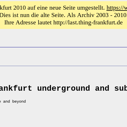
furt 2010 auf eine neue Seite umgestellt.
https://
Dies ist nun die alte Seite. Als Archiv 2003 - 2010
Ihre Adresse lautet http://last.thing-frankfurt.de
ankfurt underground and su
e and beyond