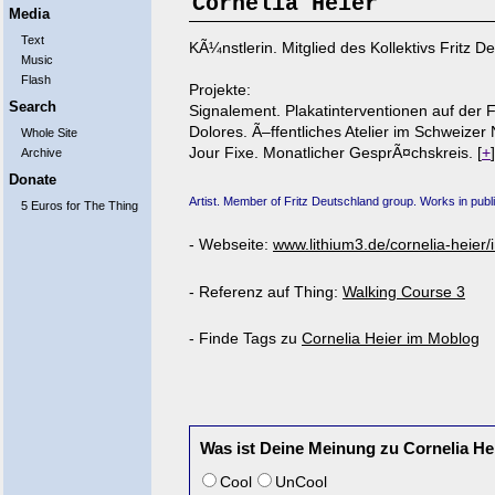
Cornelia Heier
Media
Text
KÃ¼nstlerin. Mitglied des Kollektivs Fritz 
Music
Flash
Projekte:
Search
Signalement. Plakatinterventionen auf der F
Dolores. Ã–ffentliches Atelier im Schweize
Whole Site
Jour Fixe. Monatlicher GesprÃ¤chskreis. [
+
]
Archive
Donate
Artist. Member of Fritz Deutschland group. Works in publ
5 Euros for The Thing
- Webseite:
www.lithium3.de/cornelia-heier/
- Referenz auf Thing:
Walking Course 3
- Finde Tags zu
Cornelia Heier im Moblog
Was ist Deine Meinung zu Cornelia He
Cool
UnCool