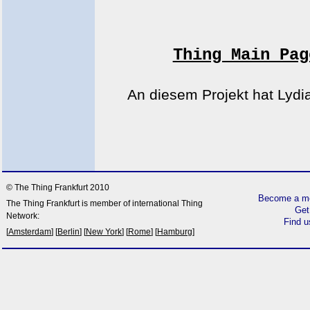
Thing Main Pag
An diesem Projekt hat Lydia
© The Thing Frankfurt 2010
Become a me
The Thing Frankfurt is member of international Thing
Get
Network:
Find 
[
Amsterdam
] [
Berlin
] [
New York
] [
Rome
] [
Hamburg
]