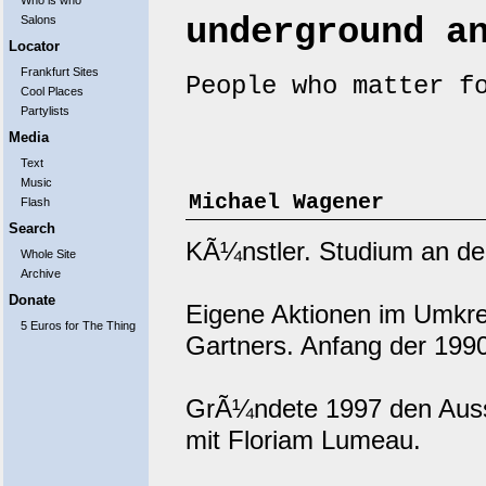
Who is who
underground a
Salons
Locator
Frankfurt Sites
People who matter f
Cool Places
Partylists
Media
Text
Music
Michael Wagener
Flash
Search
KÃ¼nstler. Studium an de
Whole Site
Archive
Donate
Eigene Aktionen im Umkrei
5 Euros for The Thing
Gartners. Anfang der 1990
GrÃ¼ndete 1997 den Auss
mit Floriam Lumeau.