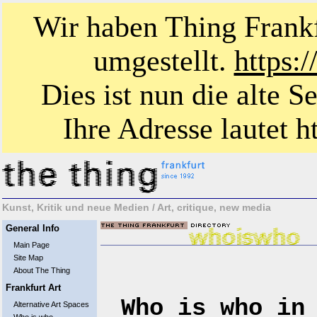
Wir haben Thing Frankf
umgestellt.
https:
Dies ist nun die alte S
Ihre Adresse lautet ht
Kunst, Kritik und neue Medien / Art, critique, new media
General Info
Main Page
Site Map
About The Thing
Frankfurt Art
Who is who in
Alternative Art Spaces