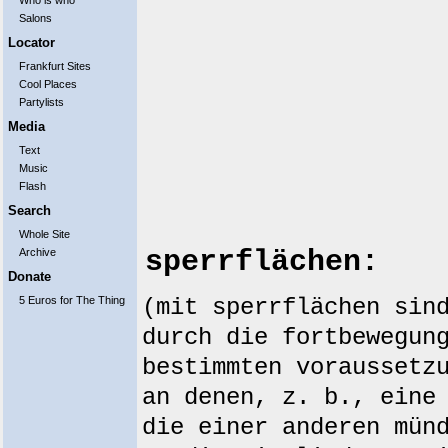
Who is who
Salons
Locator
Frankfurt Sites
Cool Places
Partylists
Media
Text
Music
Flash
Search
Whole Site
sperrflächen:
Archive
Donate
5 Euros for The Thing
(mit sperrflächen sin
durch die fortbewegun
bestimmten voraussetz
an denen, z. b., eine
die einer anderen mün