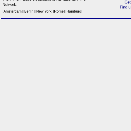
Get
Network:
Find 
[
Amsterdam
] [
Berlin
] [
New York
] [
Rome
] [
Hamburg
]