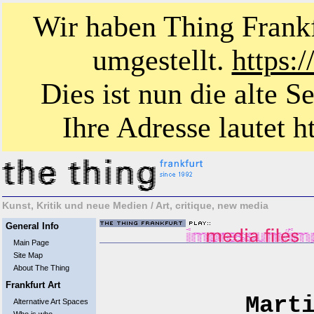
Wir haben Thing Frankf
umgestellt.
https:
Dies ist nun die alte S
Ihre Adresse lautet ht
Kunst, Kritik und neue Medien / Art, critique, new media
General Info
Main Page
Site Map
About The Thing
Frankfurt Art
Mart
Alternative Art Spaces