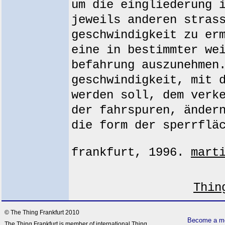
um die eingliederung 
jeweils anderen stras
geschwindigkeit zu er
eine in bestimmter we
befahrung auszunehmen
geschwindigkeit, mit 
werden soll, dem verk
der fahrspuren, änder
die form der sperrflä
frankfurt, 1996.
mart
Thin
© The Thing Frankfurt 2010
Become a me
The Thing Frankfurt is member of international Thing