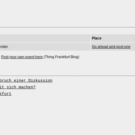
Place
nder.
Go ahead and post one
-
Post your own event here
(Thing Frankfurt Blog)
bruch einer Diskussion
it sich machen?
kfurt