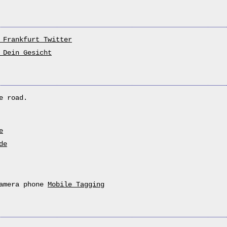
 Frankfurt Twitter
 Dein Gesicht
e road.
e
de
camera phone
Mobile Tagging