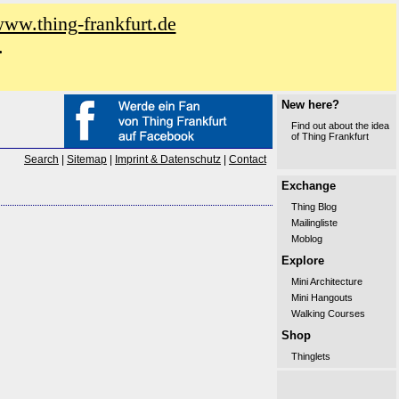
www.thing-frankfurt.de
.
New here?
Find out about the idea
of Thing Frankfurt
Search
|
Sitemap
|
Imprint & Datenschutz
|
Contact
Exchange
Thing Blog
Mailingliste
Moblog
Explore
Mini Architecture
Mini Hangouts
Walking Courses
Shop
Thinglets