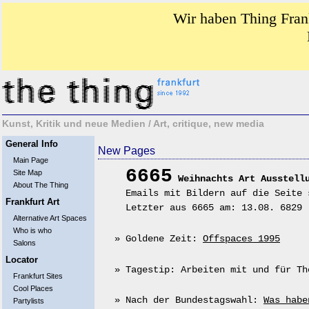
Wir haben Thing Frank
Kunst, Kritik und neue Medien / Art, critique, new media
General Info
New Pages
Main Page
6665
Site Map
Weihnachts Art Ausstell
About The Thing
Emails mit Bildern auf die Seite 
Frankfurt Art
Letzter aus 6665 am: 13.08. 6829 
Alternative Art Spaces
Who is who
» Goldene Zeit:
Offspaces 1995
Salons
Locator
» Tagestip: Arbeiten mit und für T
Frankfurt Sites
Cool Places
» Nach der Bundestagswahl:
Was habe
Partylists