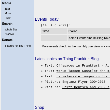
Media
Text
Music
Flash
Events Today
Search
(14. Aug 2022):
Whole Site
Time
Event
Archive
-----
Keine Events sind im Blog Kale
Donate
5 Euros for The Thing
More events check for the
monthly overview
- - - - - 
Latest topics on Thing Frankfurt Blog
» Text:
Offspaces in Frankfurt - Ab
» Text:
Warum lassen Künstler das m
» Text:
Einzelausstellungen in Fran
» Picture:
Engtanz Flyer 30042015
» Picture:
Fritz Deutschland 2009 a
Shop