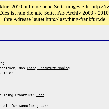
furt 2010 auf eine neue Seite umgestellt.
https://
Dies ist nun die alte Seite. Als Archiv 2003 - 2010
Ihre Adresse lautet http://last.thing-frankfurt.de
ung,...
schicken, das
Thing Frankfurt Moblog
.
- 16:07
he Thing Frankfurt!
Jobs
n Sie für Künstler getan
?