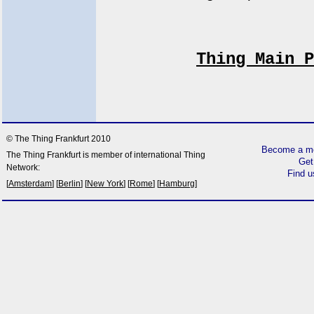
Thing Main P
© The Thing Frankfurt 2010
Become a me
The Thing Frankfurt is member of international Thing
Get
Network:
Find 
[
Amsterdam
] [
Berlin
] [
New York
] [
Rome
] [
Hamburg
]