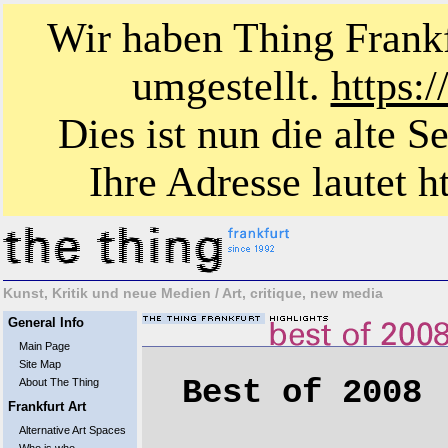
Wir haben Thing Frankf
umgestellt.
https:
Dies ist nun die alte S
Ihre Adresse lautet ht
Kunst, Kritik und neue Medien / Art, critique, new media
General Info
Main Page
Site Map
Best of 2008
About The Thing
Frankfurt Art
Alternative Art Spaces