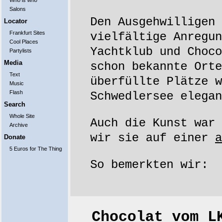
Who is who
Salons
Den Ausgehwilligen 
Locator
Frankfurt Sites
vielfältige Anregun
Cool Places
Yachtklub und Choco
Partylists
Media
schon bekannte Orte
Text
überfüllte Plätze w
Music
Flash
Schwedlersee elegan
Search
Whole Site
Auch die Kunst war 
Archive
wir sie auf einer
a
Donate
5 Euros for The Thing
So bemerkten wir:
Chocolat vom L