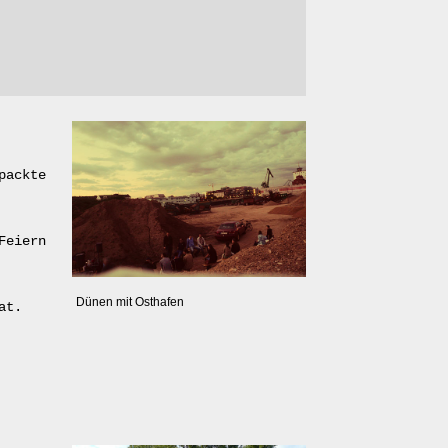
packte
Feiern
Dünen mit Osthafen
at.