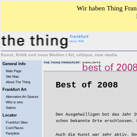
Wir haben Thing Frank
Kunst, Kritik und neue Medien / Art, critique, new media
General Info
Main Page
Site Map
About The Thing
Best of 2008
Frankfurt Art
Alternative Art Spaces
Who is who
Salons
Den Ausgehwilligen bot das Jahr 2
Locator
schon bekannte Orte erschlossen. 
Frankfurt Sites
Cool Places
Partylists
Auch die Kunst war sehr aktiv. D