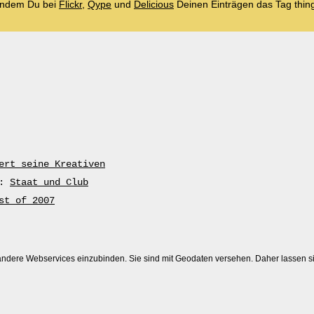
 indem Du bei
Flickr
,
Qype
und
Delicious
Deinen Einträgen das Tag thing
ert seine Kreativen
t:
Staat und Club
st of 2007
n andere Webservices einzubinden. Sie sind mit Geodaten versehen. Daher lassen