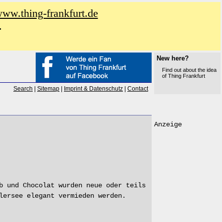
www.thing-frankfurt.de
.
New here?
Find out about the idea
of Thing Frankfurt
Search
|
Sitemap
|
Imprint & Datenschutz
|
Contact
Anzeige
b und Chocolat wurden neue oder teils
lersee elegant vermieden werden.