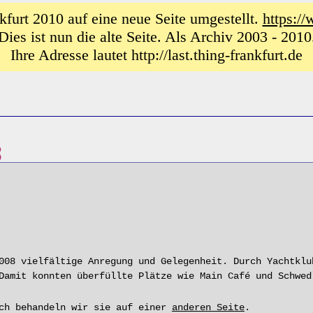
furt 2010 auf eine neue Seite umgestellt.
https://
Dies ist nun die alte Seite. Als Archiv 2003 - 2010
Ihre Adresse lautet http://last.thing-frankfurt.de
008 vielfältige Anregung und Gelegenheit. Durch Yachtklu
Damit konnten überfüllte Plätze wie Main Café und Schwed
och behandeln wir sie auf einer
anderen Seite
.